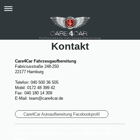
Kontakt
Care4Car Fahrzeugaufbereitung
Fabriciusstraße 248-250
22177
Hamburg
Telefon: 040 500 36 505
Mobil: 0172 48 399 42
Fax: 040 180 14 309
E-Mail:
team@care4car.de
Care4Car Autoaufbereitung Facebookprofil
Haben Sie Fragen, Wünsche oder Anregungen? Bitte
nehmen Sie Kontakt mit uns auf, wir helfen Ihnen gerne
weiter!